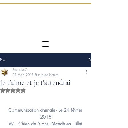
Post
Pascale G.
31 mars 2018
8 min de lecture
Je t'aime et je t'attendrai
Noté NaN étoiles sur 5.
Communication animale - Le 24 février 
2018
W. - Chien de 5 ans -Décédé en juillet 