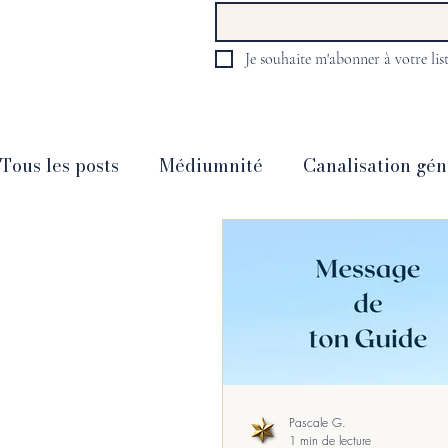
Je souhaite m'abonner à votre list
Tous les posts
Médiumnité
Canalisation gén
Guidance animale
Guidance intemporelle
Messages divers
Société
Psycho, Santé 
Partages
Méditation
Livres
Films -
Pascale G.
1 min de lecture