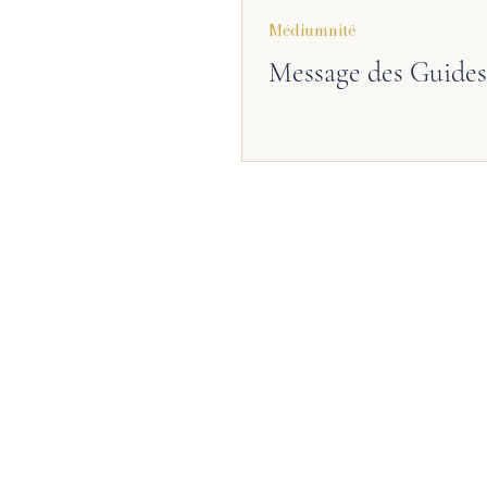
Médiumnité
Hypnose spirituelle
Recommandation
P
Message des Guides