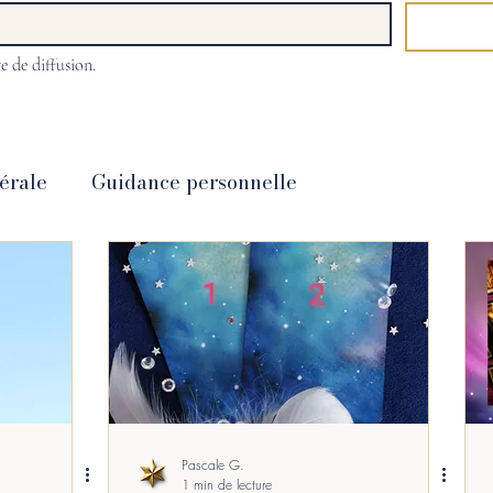
e de diffusion.
érale
Guidance personnelle
Cartomancie
hypnose
Coaching
& Bien-Etre
Energétique
Promotions
 CDs et DVDs
langage stellaire
Pascale G.
1 min de lecture