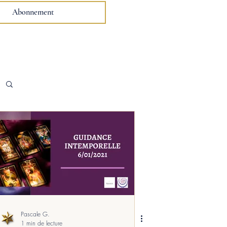
Abonnement
Pascale G.
1 min de lecture