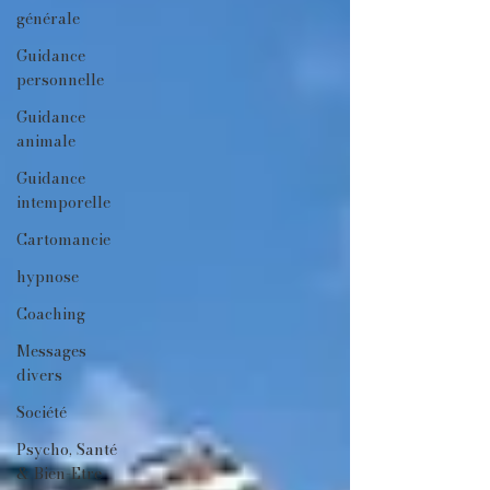
générale
Guidance
personnelle
Guidance
animale
Guidance
intemporelle
Cartomancie
hypnose
Coaching
Messages
divers
Société
Psycho, Santé
& Bien-Etre