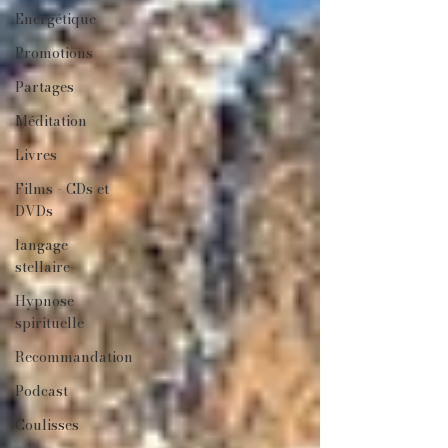
Energétique
Promotions
Partages
Méditation
Livres
Films - CDs et
DVDs
langage
stellaire
Hypnose
spirituelle
Recommandation
Podcast
Coulisses