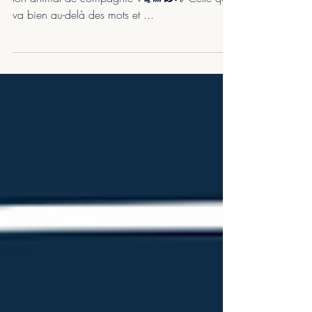
As-tu déjà ressenti cette connexion si forte avec
ton animal de compagnie ?🐈🐩🐇🐴 Celle qui
va bien au-delà des mots et ...