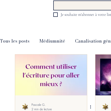
Je souhaite m'abonner à votre list
Tous les posts
Médiumnité
Canalisation gén
Guidance animale
Guidance intemporelle
Messages divers
Société
Psycho, Santé 
Partages
Méditation
Livres
Films -
Pascale G.
2 min de lecture