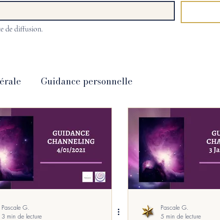
e de diffusion.
érale
Guidance personnelle
Cartomancie
hypnose
Coaching
& Bien-Etre
Energétique
Promotions
 CDs et DVDs
langage stellaire
Pascale G.
Pascale G.
3 min de lecture
5 min de lecture