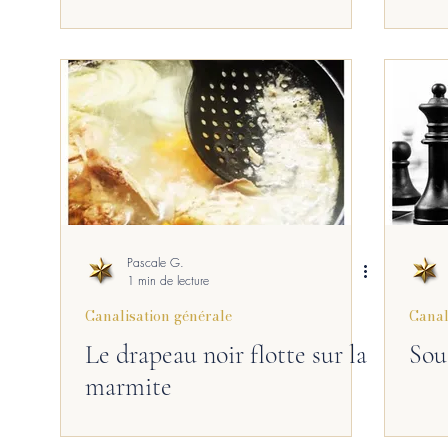
Pascale G.
1 min de lecture
Canalisation générale
Canal
Le drapeau noir flotte sur la
Sous
marmite