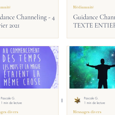
umnité
Médiumnité
odcast
Coulisses
Pensée
dance Channeling - 4
Guidance Chann
ier 2021
TEXTE ENTIER -
2021
Pascale G.
Pascale G.
1 min de lecture
1 min de lecture
ges divers
Messages divers