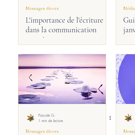
Messages divers
Médi
Hypnose spirituelle
Recommandation
P
L'importance de l'écriture
Gui
dans la communication
janv
consciente
Pascale G.
1 min de lecture
Messages divers
Messa