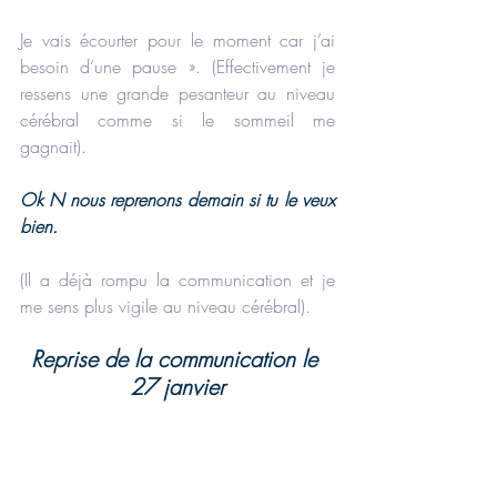
Je vais écourter pour le moment car j’ai 
besoin d’une pause ». (Effectivement je 
ressens une grande pesanteur au niveau 
cérébral comme si le sommeil me 
gagnait).
Ok N nous reprenons demain si tu le veux 
bien.
(Il a déjà rompu la communication et je 
me sens plus vigile au niveau cérébral).
Reprise de la communication le 
27 janvier