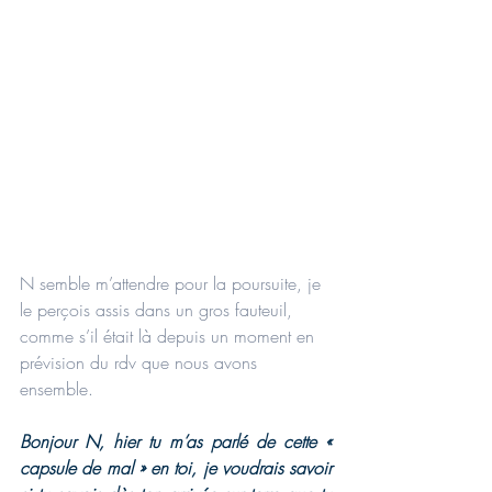
N semble m’attendre pour la poursuite, je 
le perçois assis dans un gros fauteuil, 
comme s’il était là depuis un moment en 
prévision du rdv que nous avons 
ensemble.
Bonjour N, hier tu m’as parlé de cette « 
capsule de mal » en toi, je voudrais savoir 