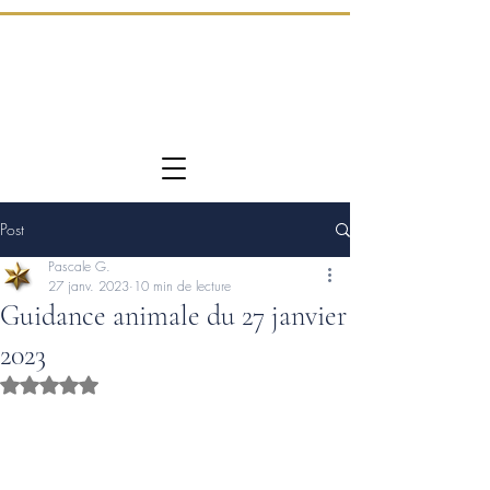
Post
Pascale G.
27 janv. 2023
10 min de lecture
Guidance animale du 27 janvier
2023
Noté NaN étoiles sur 5.