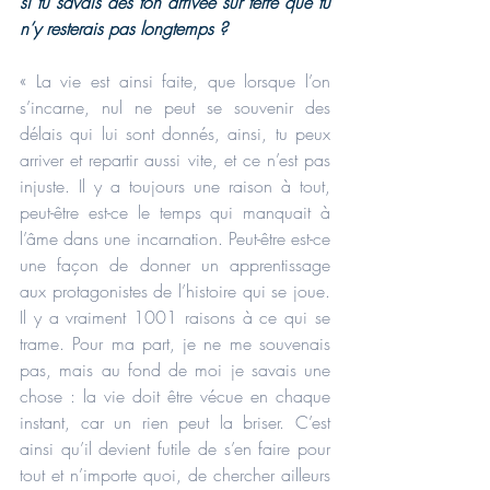
si tu savais dès ton arrivée sur terre que tu 
n’y resterais pas longtemps ?
« La vie est ainsi faite, que lorsque l’on 
s’incarne, nul ne peut se souvenir des 
délais qui lui sont donnés, ainsi, tu peux 
arriver et repartir aussi vite, et ce n’est pas 
injuste. Il y a toujours une raison à tout, 
peut-être est-ce le temps qui manquait à 
l’âme dans une incarnation. Peut-être est-ce 
une façon de donner un apprentissage 
aux protagonistes de l’histoire qui se joue. 
Il y a vraiment 1001 raisons à ce qui se 
trame. Pour ma part, je ne me souvenais 
pas, mais au fond de moi je savais une 
chose : la vie doit être vécue en chaque 
instant, car un rien peut la briser. C’est 
ainsi qu’il devient futile de s’en faire pour 
tout et n’importe quoi, de chercher ailleurs 