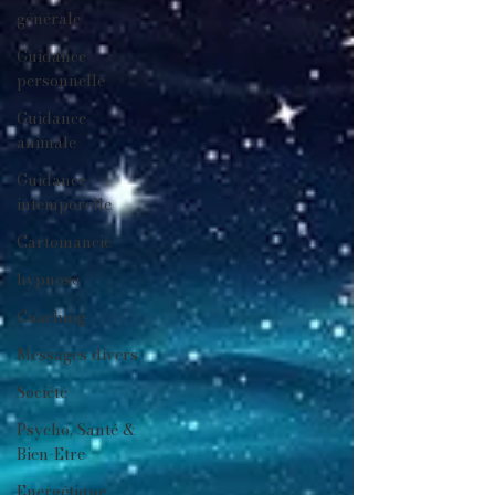
générale
Guidance
personnelle
Guidance
animale
Guidance
intemporelle
Cartomancie
hypnose
Coaching
Messages divers
Société
Psycho, Santé &
Bien-Etre
Energétique