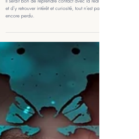
Pascale G.
3 min de lecture
Guidance zodiacale - semaine
du 16 au 22 novembre 2020
Il serait bon de reprendre contact avec la réalité
et d’y retrouver intérêt et curiosité, tout n’est pas
encore perdu.