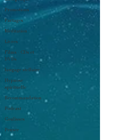
Promotions
Partages
Méditation
Livres
Films - CDs et
DVDs
langage stellaire
Hypnose
spirituelle
Recommandation
Podcast
Coulisses
Pensée