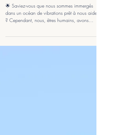
Je vibre, tu vibres, il/elle
vibre...
🌟 Saviez-vous que nous sommes immergés
dans un océan de vibrations prêt à nous aider
? Cependant, nous, êtres humains, avons
tendance à che