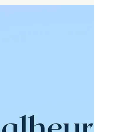
👶 Laissez-moi vous dire que l'âge n'est qu'un
chiffre, et qu'une vieille âme ne se mesure pas
en années vécues ...