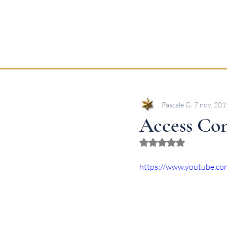
Pascale G.
7 nov. 201
Access Con
Noté NaN étoiles sur
https://www.youtube.c