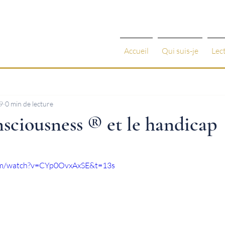
Accueil
Qui suis-je
Lec
9
0 min de lecture
sciousness ® et le handicap
 5.
om/watch?v=CYp0OvxAxSE&t=13s