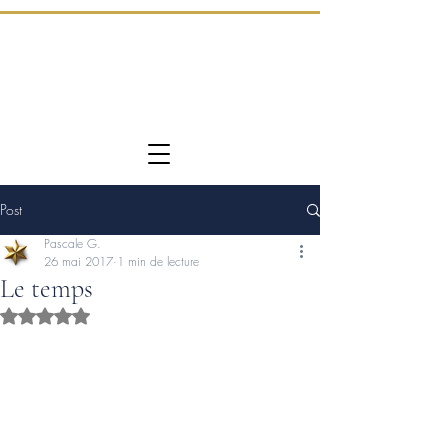
Post
Pascale G.
26 mai 2017
1 min de lecture
Le temps
Noté NaN étoiles sur 5.