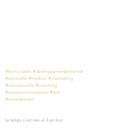
#lechoixdetre
#developpementpersonnel
#spiritualite
#medium
#channelling
#choiseyourlife
#coaching
#accessconsciousness
#reiki
#instantpresent
Le temps n'est rien et il est tout.