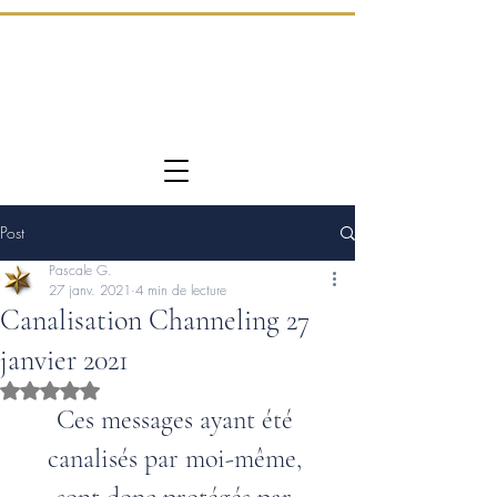
Post
Pascale G.
27 janv. 2021
4 min de lecture
Canalisation Channeling 27
janvier 2021
Noté NaN étoiles sur 5.
Ces messages ayant été 
canalisés par moi-même, 