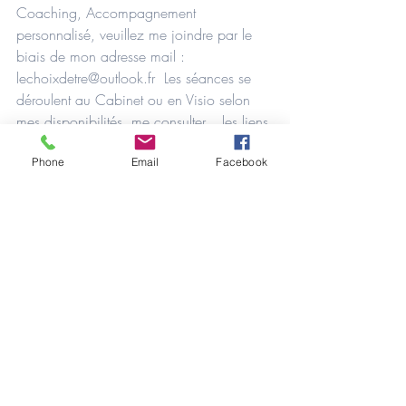
Coaching, Accompagnement 
personnalisé, veuillez me joindre par le 
biais de mon adresse mail : 
lechoixdetre@outlook.fr  Les séances se 
déroulent au Cabinet ou en Visio selon 
mes disponibilités, me consulter... les liens 
sont ici 👇👇👇  
Phone
Email
Facebook
⭐ Si vous souhaitez faire un don à la 
chaîne via le lien PayPal sécurisé : 
http://www.paypal.me/pascaleGASTO
US
💻 Le site internet Médiumnité, Hypnose 
spirituelle, Energétique :  
www.pascalegts.com 
💻 Le site internet Hypnose Ericksonienne, 
Coaching :  www.lechoixdetre.com  