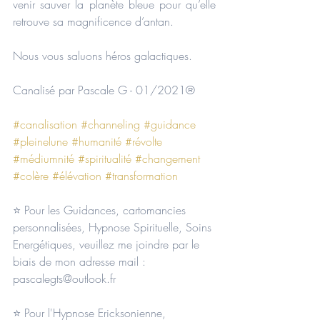
venir sauver la planète bleue pour qu’elle 
retrouve sa magnificence d’antan.
Nous vous saluons héros galactiques.
Canalisé par Pascale G - 01/2021®
#canalisation
#channeling
#guidance
#pleinelune
#humanité
#révolte
#médiumnité
#spiritualité
#changement
#colère
#élévation
#transformation
⭐ Pour les Guidances, cartomancies 
personnalisées, Hypnose Spirituelle, Soins 
Energétiques, veuillez me joindre par le 
biais de mon adresse mail : 
pascalegts@outlook.fr  
⭐ Pour l'Hypnose Ericksonienne, 