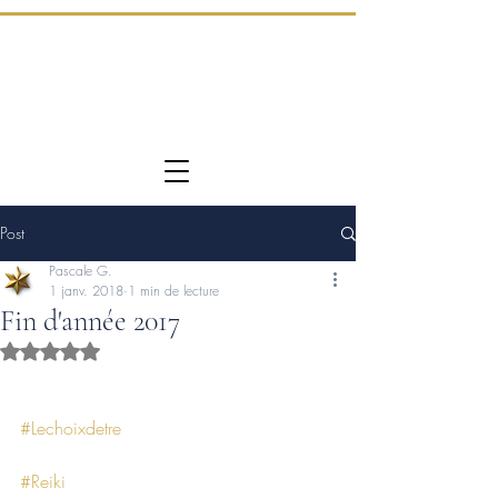
Post
Pascale G.
1 janv. 2018
1 min de lecture
Fin d'année 2017
Noté NaN étoiles sur 5.
#Lechoixdetre
#Reiki