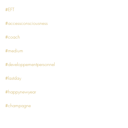
#EFT
#accessconsciousness
#coach
#medium
#developpementpersonnel
#lastday
#happynewyear
#champagne