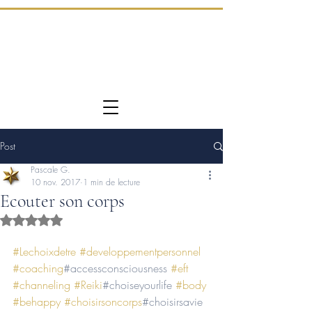
Post
Pascale G.
10 nov. 2017
1 min de lecture
Ecouter son corps
Noté NaN étoiles sur 5.
#Lechoixdetre
#developpementpersonnel
#coaching
#accessconsciousness 
#eft
#channeling
#Reiki
#choiseyourlife 
#body
#behappy
#choisirsoncorps
#choisirsavie 