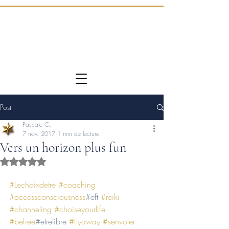
Post
Pascale G.
7 nov. 2017
1 min de lecture
Vers un horizon plus fun
Noté NaN étoiles sur 5.
#Lechoixdetre
#coaching
#accessconsciousness
#eft 
#reiki
#channeling
#choiseyourlife
#befree
#etrelibre 
#flyaway
#senvoler