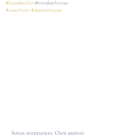
#fairedeschoix
#tomakechoices 
#oserchoisir
#daretochoose
Soyez aventuriers. Osez quitter 