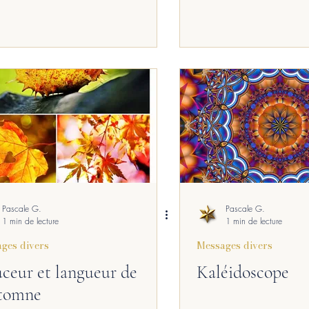
Pascale G.
Pascale G.
1 min de lecture
1 min de lecture
ges divers
Messages divers
ceur et langueur de
Kaléidoscope
utomne