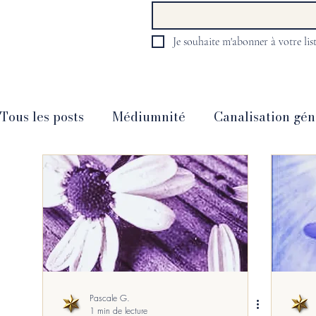
Je souhaite m'abonner à votre list
Tous les posts
Médiumnité
Canalisation gén
Guidance animale
Guidance intemporelle
Messages divers
Société
Psycho, Santé 
Partages
Méditation
Livres
Films -
Pascale G.
1 min de lecture