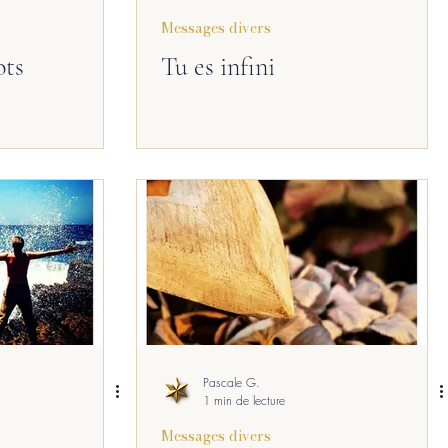
Messages divers
ots
Tu es infini
Pascale G.
1 min de lecture
Messages divers