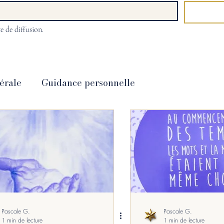
e de diffusion.
érale
Guidance personnelle
Cartomancie
hypnose
Coaching
& Bien-Etre
Energétique
Promotions
 CDs et DVDs
langage stellaire
Pascale G.
Pascale G.
1 min de lecture
1 min de lecture