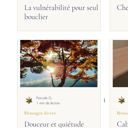
La vulnérabilité pour seul
Che
bouclier
Pascale G.
1 min de lecture
Messages divers
Messa
Douceur et quiétude
Cab