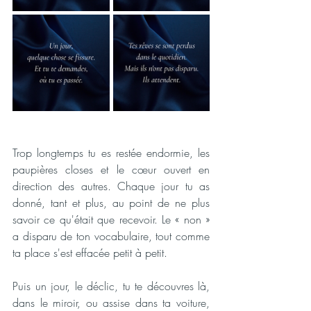
Trop longtemps tu es restée endormie, les 
paupières closes et le cœur ouvert en 
direction des autres. Chaque jour tu as 
donné, tant et plus, au point de ne plus 
savoir ce qu'était que recevoir. Le « non » 
a disparu de ton vocabulaire, tout comme 
ta place s'est effacée petit à petit.
Puis un jour, le déclic, tu te découvres là, 
dans le miroir, ou assise dans ta voiture, 