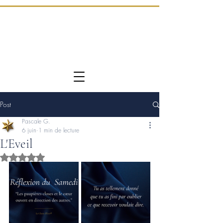
Post
Pascale G.
6 juin
1 min de lecture
L'Eveil
Noté NaN étoiles sur 5.