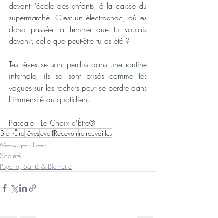
devant l'école des enfants, à la caisse du 
supermarché. C'est un électrochoc, où es 
donc passée la femme que tu voulais 
devenir, celle que peut-être tu as été ?
Tes rêves se sont perdus dans une routine 
infernale, ils se sont brisés comme les 
vagues sur les rochers pour se perdre dans 
l'immensité du quotidien.
Pascale · Le Choix d'Être®
Bien-Être
rêves
eveil
Recevoir
retrouvailles
Messages divers
Société
Psycho, Santé & Bien-Etre