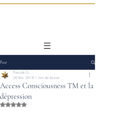
Post
Pascale G.
26 févr. 2018
1 min de lecture
Access Consciousness TM et la
dépression
Noté NaN étoiles sur 5.