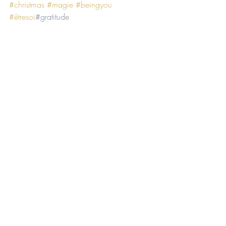
#christmas
#magie
#beingyou
#êtresoi
#gratitude