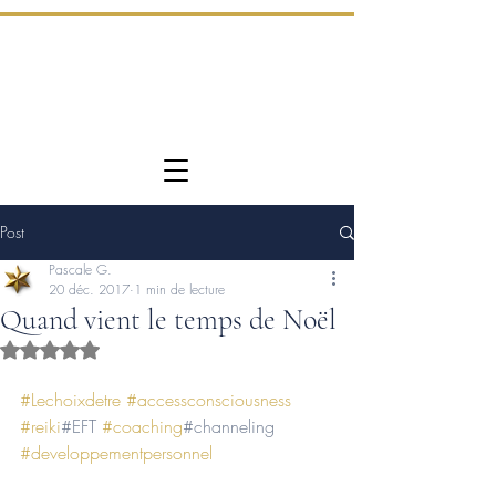
Post
Pascale G.
20 déc. 2017
1 min de lecture
Quand vient le temps de Noël
Noté NaN étoiles sur 5.
#Lechoixdetre
#accessconsciousness
#reiki
#EFT 
#coaching
#channeling 
#developpementpersonnel