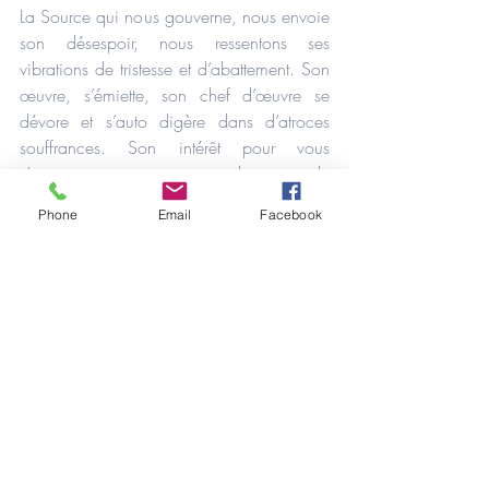
La Source qui nous gouverne, nous envoie 
son désespoir, nous ressentons ses 
vibrations de tristesse et d’abattement. Son 
œuvre, s’émiette, son chef d’œuvre se 
dévore et s’auto digère dans d’atroces 
souffrances. Son intérêt pour vous 
s’amenuise et nous sentons bien que le 
désintérêt complet n’est plus très loin.
Phone
Email
Facebook
Nous percevons ses intentions profondes 
qui ressemblent à celles qui lui firent créer 
le déluge en son temps.
Effectivement, ne faudrait-il pas tout 
anéantir et tout reconstruire, effacer ces 
ignobles graffitis sur le grand livre de la 
Terre afin de calligraphier une nouvelle 
histoire ?