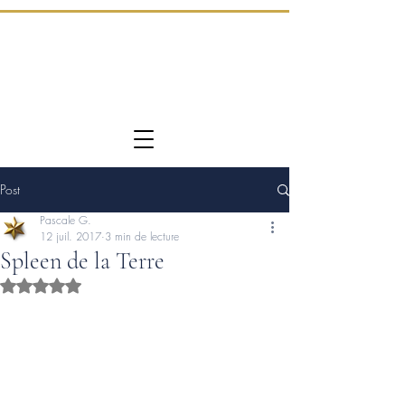
Post
Pascale G.
12 juil. 2017
3 min de lecture
Spleen de la Terre
Noté NaN étoiles sur 5.