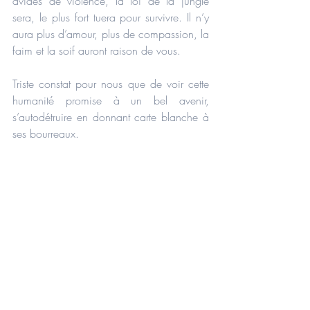
avides de violence, la loi de la jungle 
sera, le plus fort tuera pour survivre. Il n’y 
aura plus d’amour, plus de compassion, la 
faim et la soif auront raison de vous.
Triste constat pour nous que de voir cette 
humanité promise à un bel avenir, 
s’autodétruire en donnant carte blanche à 
ses bourreaux.