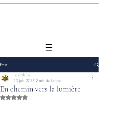
Post
Pascale G.
13 juin 2017
2 min de lecture
En chemin vers la lumière
Noté NaN étoiles sur 5.