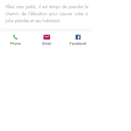
Allez mes petits, il est temps de prendre le 
chemin de l’élévation pour sauver votre si 
jolie planète et ses habitants.
Canalisé par Le Choix d'Etre
Phone
Email
Facebook
Vous êtes autorisés à publier les articles 
de ce blog dans leur totalité en 
mentionnant le lien d'origine.
Copyright © 2017 - Le Choix d'Etre
#Terre
#humanité
#ombre
#lumière
Canalisation générale
Messages divers