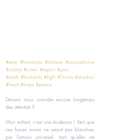
#terre
#humanite
#lumiere
#sourcedivine
#ombre
#coeur
#espoir
#paix
#earth
#humanity
#light
#Divine
#shadow
#heart
#hope
#peace
Devons nous craindre encore longtemps 
des attentats ?
Mon enfant, c’est une évidence ! Tant que 
ces forces noires ne seront pas blanchies 
par l’amour universel, tant qu’elles ne 