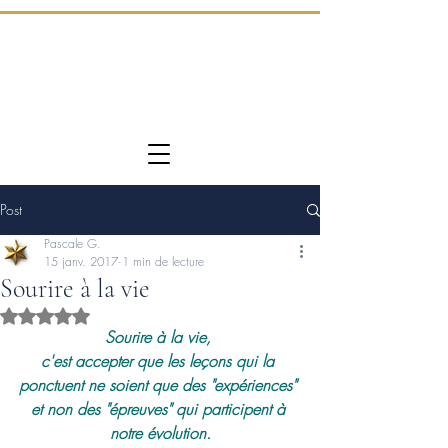
Post
Pascale G.
15 janv. 2017
1 min de lecture
Sourire à la vie
Noté NaN étoiles sur 5.
Sourire à la vie, 
c'est accepter que les leçons qui la 
ponctuent ne soient que des "expériences" 
et non des "épreuves" qui participent à 
notre évolution.