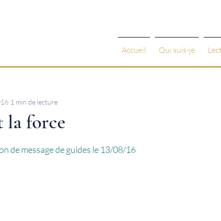
Accueil
Qui suis-je
Lec
016
1 min de lecture
t la force
 5.
tion de message de guides le 13/08/16