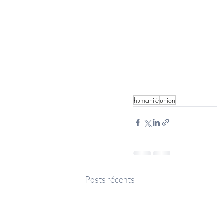
humanité
union
Posts récents