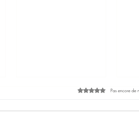
Noté 0 étoile sur 5.
Pas encore de 
Pensée canalisée
Le cha