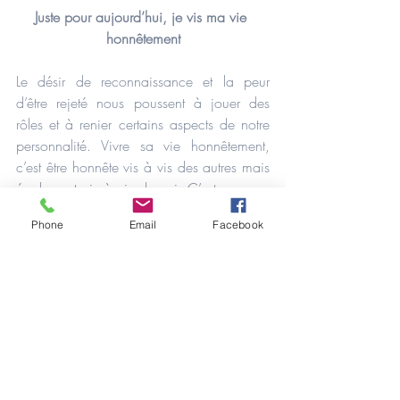
Juste pour aujourd’hui, je vis ma vie 
honnêtement
Le désir de reconnaissance et la peur 
d’être rejeté nous poussent à jouer des 
rôles et à renier certains aspects de notre 
personnalité. Vivre sa vie honnêtement, 
c’est être honnête vis à vis des autres mais 
également vis à vis de soi. C’est assumer 
ce que nous sommes, ce dont nous avons 
Phone
Email
Facebook
besoin et se comporter en conséquence.
Juste pour aujourd’hui, je respecte la vie 
autour de moi 
sous toute forme
Cet idéal nous invite à vivre en harmonie 