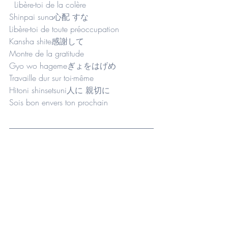
  Libère-toi de la colère
Shinpai suna心配 すな                        
Libère-toi de toute préoccupation
Kansha shite感謝して                          
Montre de la gratitude
Gyo wo hagemeぎょをはげめ             
Travaille dur sur toi-même
Hitoni shinsetsuni人に 親切に           
Sois bon envers ton prochain