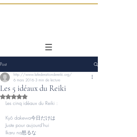
Post
http://www.lafederationdereiki.org/
6 mars 2016
3 min de lecture
Les 5 idéaux du Reiki
Noté NaN étoiles sur 5.
Les cinq idéaux du Reiki :
Kyô dakewa今日だけは                       
Juste pour aujourd’hui
Ikaru na怒るな                                    