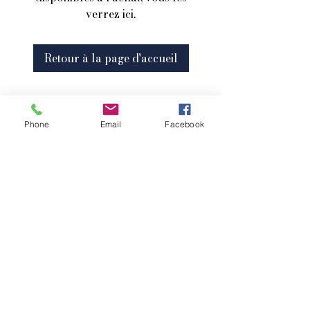
verrez ici.
Retour à la page d'accueil
Phone
Email
Facebook
®
Pascale G. Le Choix d'Etre
© 2026 par
Créé avec Wix.com
CGV
-
MENTIONS LEGALES
-
RGPD