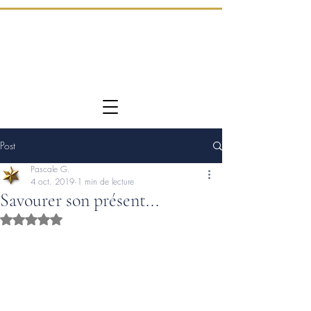
Post
Pascale G.
4 oct. 2019
1 min de lecture
Savourer son présent...
Noté NaN étoiles sur 5.