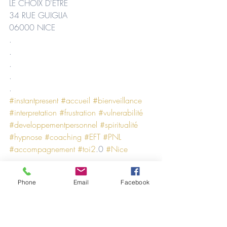
LE CHOIX D'ÊTRE 
34 RUE GUIGLIA
06000 NICE
.
.
.
.
.
#instantpresent
#accueil
#bienveillance
#interpretation
#frustration
#vulnerabilité
#developpementpersonnel
#spiritualité
#hypnose
#coaching
#EFT
#PNL
#accompagnement
#toi2
.0 
#Nice
Messages divers
Phone
Email
Facebook