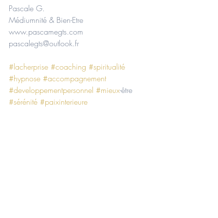
Pascale G.
Médiumnité & Bien-Etre 
www.pascamegts.com 
pascalegts@outlook.fr 
#lacherprise
#coaching
#spiritualité
#hypnose
#accompagnement
#developpementpersonnel
#mieux
-être 
#sérénité
#paixinterieure