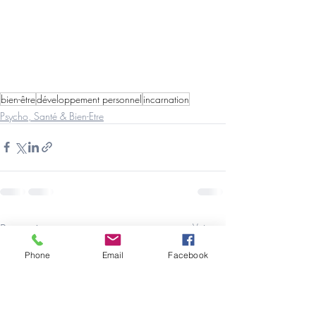
bien-être
développement personnel
incarnation
Psycho, Santé & Bien-Etre
Posts récents
Voir tout
Phone
Email
Facebook