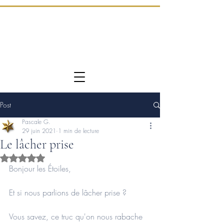
Post
Pascale G.
29 juin 2021
1 min de lecture
Le lâcher prise
Noté NaN étoiles sur 5.
Bonjour les Étoiles,
Et si nous parlions de lâcher prise ?
Vous savez, ce truc qu'on nous rabache 