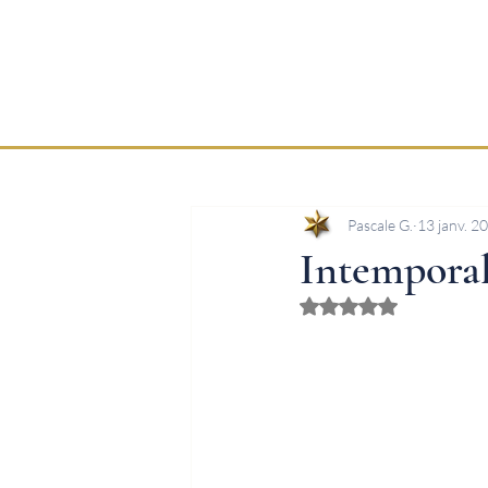
Pascale G.
13 janv. 2
Intemporal
Noté NaN étoiles sur