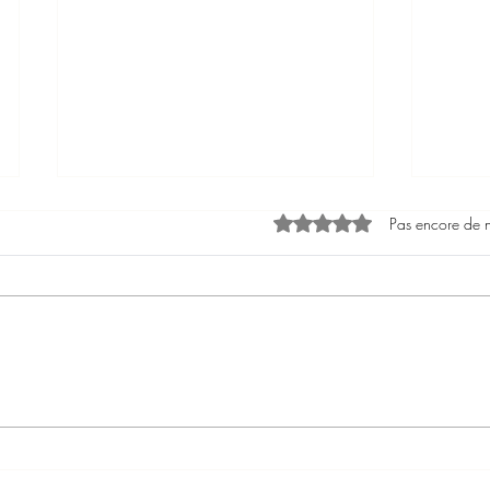
Noté 0 étoile sur 5.
Pas encore de 
Tristes
Le changement ...