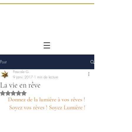
Post
Pascale G.
9 janv. 2017
1 min de lecture
La vie en rêve
Noté NaN étoiles sur 5.
Donnez de la lumière à vos rêves ! 
Soyez vos rêves ! Soyez Lumière !